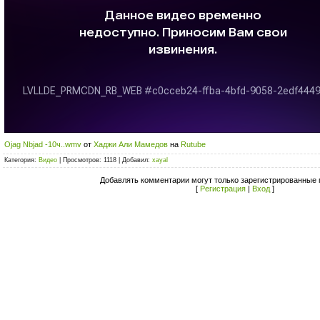
Ojag Nbjad -10ч..wmv
от
Хаджи Али Мамедов
на
Rutube
Категория:
Видео
| Просмотров: 1118 | Добавил:
xayal
Добавлять комментарии могут только зарегистрированные 
[
Регистрация
|
Вход
]