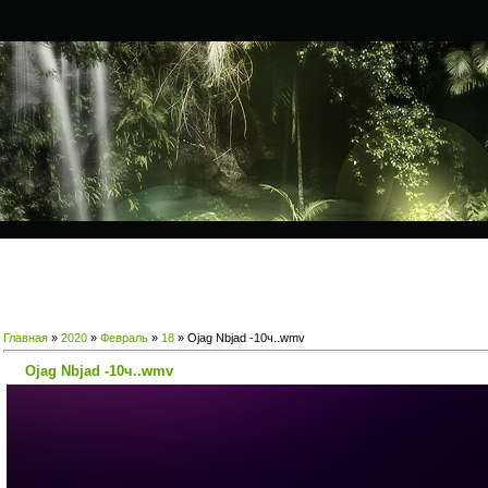
Главная
»
2020
»
Февраль
»
18
» Ojag Nbjad -10ч..wmv
Ojag Nbjad -10ч..wmv