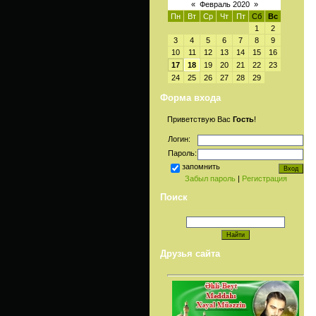
«
Февраль 2020
»
Пн
Вт
Ср
Чт
Пт
Сб
Вс
1
2
3
4
5
6
7
8
9
10
11
12
13
14
15
16
17
18
19
20
21
22
23
24
25
26
27
28
29
Форма входа
Приветствую Вас
Гость
!
Логин:
Пароль:
запомнить
Забыл пароль
|
Регистрация
Поиск
Друзья сайта