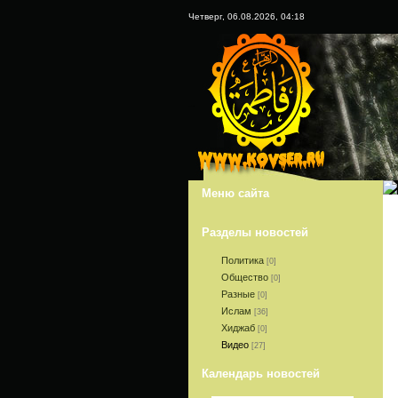
Четверг, 06.08.2026, 04:18
www.kovser.ru
Меню сайта
Разделы новостей
Политика
[0]
Общество
[0]
Разные
[0]
Ислам
[36]
Хиджаб
[0]
Видео
[27]
Календарь новостей