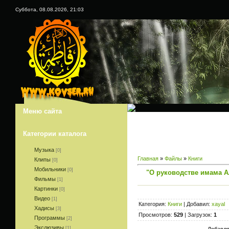
Суббота, 08.08.2026, 21:03
www.kovser.ru
Меню сайта
Категории каталога
Музыка
[0]
Главная
»
Файлы
»
Книги
Клипы
[0]
Мобильники
[0]
"О руководстве имама А
Фильмы
[1]
Картинки
[0]
Видео
[1]
Категория:
Книги
| Добавил:
xayal
Хадисы
[3]
Просмотров:
529
| Загрузок:
1
Программы
[2]
Экслюзивы
[1]
Добавля