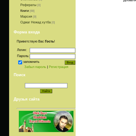
Рефераты
[0]
Книги
[68]
Марсия
[9]
Оджаг Нежад хутба
[0]
Форма входа
Приветствую Вас
Гость
!
Логин:
Пароль:
запомнить
Забыл пароль
|
Регистрация
Поиск
Друзья сайта