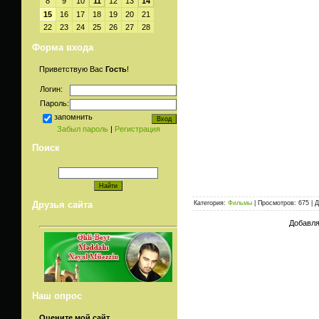
8
9
10
11
12
13
14
15
16
17
18
19
20
21
22
23
24
25
26
27
28
Форма входа
Приветствую Вас
Гость
!
Логин:
Пароль:
запомнить
Забыл пароль
|
Регистрация
Поиск
Категория:
Фильмы
| Просмотров: 675 | 
Друзья сайта
Добавля
Наш опрос
Оцените мой сайт